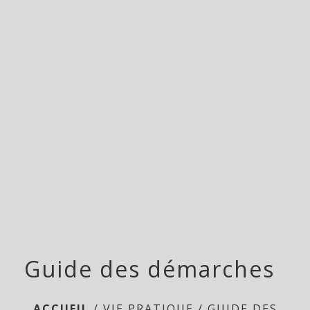
menu
Guide des démarches
ACCUEIL
/
VIE PRATIQUE
/
GUIDE DES