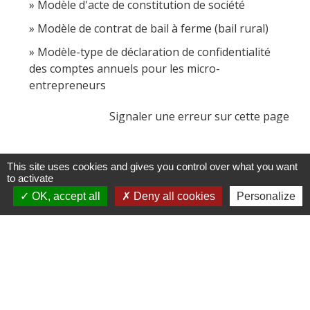
Modèle d'acte de constitution de société
Modèle de contrat de bail à ferme (bail rural)
Modèle-type de déclaration de confidentialité
des comptes annuels pour les micro-
entrepreneurs
Signaler une erreur sur cette page
This site uses cookies and gives you control over what you want
to activate
OK, accept all
Deny all cookies
Personalize
Contacts
Commune de Les Terres de Chaux
11, chemin Graverot
25190 Les Terres-de-Chaux - FRANCE
+33 3 81 94 14 85
Contact par formulaire