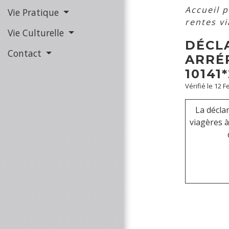
Accueil 
Vie Pratique
rentes v
Vie Culturelle
DÉCLA
Contact
ARRÉ
10141*
Vérifié le 12 
La décla
viagères à