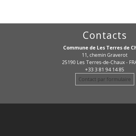
Contacts
Commune de Les Terres de C
11, chemin Graverot
25190 Les Terres-de-Chaux - F
+33 3 81 94 14 85
Contact par formulaire