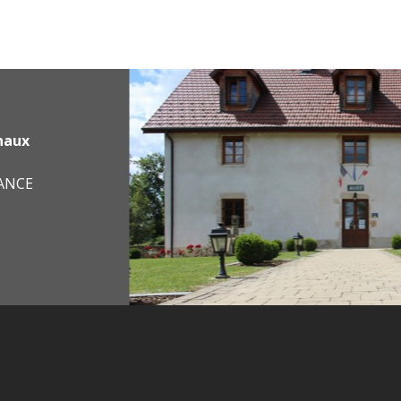
haux
RANCE