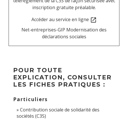
télérèglement de la C3S de façon sécurisée avec
inscription gratuite préalable.
Accéder au service en ligne
open_in_new
Net-entreprises-GIP Modernisation des
déclarations sociales
POUR TOUTE
EXPLICATION, CONSULTER
LES FICHES PRATIQUES :
Particuliers
Contribution sociale de solidarité des
sociétés (C3S)