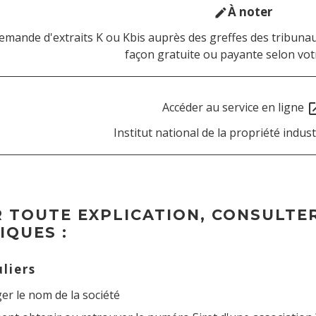
À noter
edit
emande d'extraits K ou Kbis auprès des greffes des tribuna
façon gratuite ou payante selon votr
Accéder au service en ligne
open_
Institut national de la propriété industr
 TOUTE EXPLICATION, CONSULTER
IQUES :
uliers
er le nom de la société