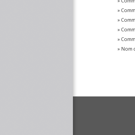
Comme
Comme
Commen
Commen
Commen
Nom c