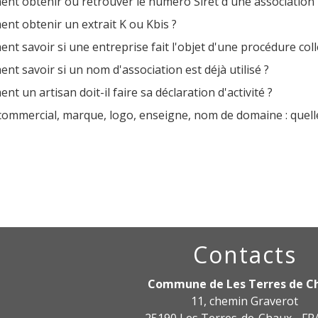
nt obtenir ou retrouver le numéro Siret d'une association 
nt obtenir un extrait K ou Kbis ?
t savoir si une entreprise fait l'objet d'une procédure coll
t savoir si un nom d'association est déjà utilisé ?
t un artisan doit-il faire sa déclaration d'activité ?
ommercial, marque, logo, enseigne, nom de domaine : quelle
Contacts
Commune de Les Terres de C
11, chemin Graverot
25190 Les Terres-de-Chaux - F