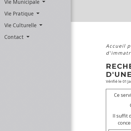
Vie Municipale
Vie Pratique
Vie Culturelle
Contact
Accueil 
d'immatr
RECH
D'UNE
Vérifié le 01 J
Ce serv
Il suffit
conce