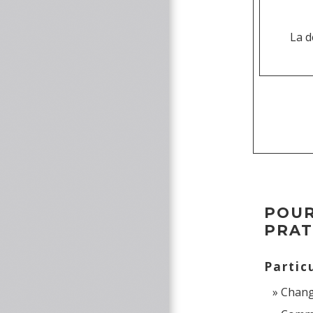
La d
POUR
PRAT
Partic
Chang