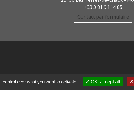
+33 3 81 94 14 85
Contact par formulaire
DE COMMUNE PAYS
 control over what you want to activate
OK, accept all
R
CHAUX
LIGNE