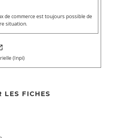
ux de commerce est toujours possible de
e situation.
in_new
ielle (Inpi)
 LES FICHES