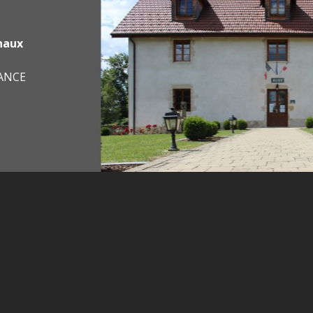
haux
RANCE