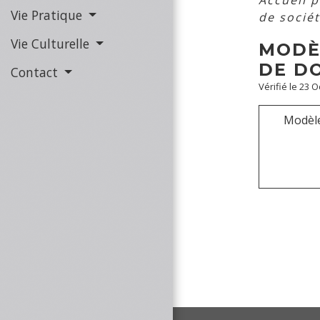
Accueil 
Vie Pratique
de socié
Vie Culturelle
MODÈ
DE D
Contact
Vérifié le 23 O
Modèle