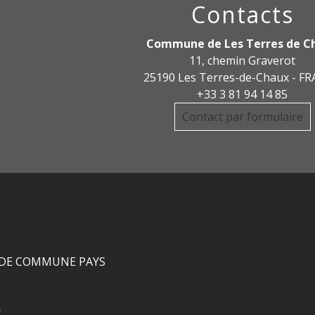
Contacts
Commune de Les Terres de C
11, chemin Graverot
25190 Les Terres-de-Chaux - F
+33 3 81 94 14 85
Contact par formulaire
DE COMMUNE PAYS
R