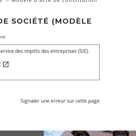
es
>
Modèle d'acte de constitution
DE SOCIÉTÉ (MODÈLE
re)
rvice des impôts des entreprises (SIE).
t
open_in_new
Signaler une erreur sur cette page