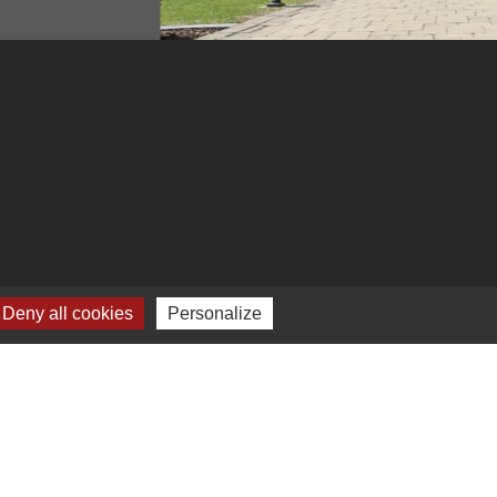
Deny all cookies
Personalize
-
Plan du site
-
Gestion des cookies
es Communes