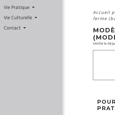
Vie Pratique
Accueil 
Vie Culturelle
ferme (ba
Contact
MODÈL
(MOD
Vérifié le 04 J
POUR
PRAT