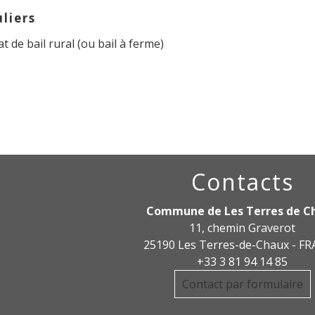
uliers
t de bail rural (ou bail à ferme)
Contacts
Commune de Les Terres de C
11, chemin Graverot
25190 Les Terres-de-Chaux - F
+33 3 81 94 14 85
Contact par formulaire