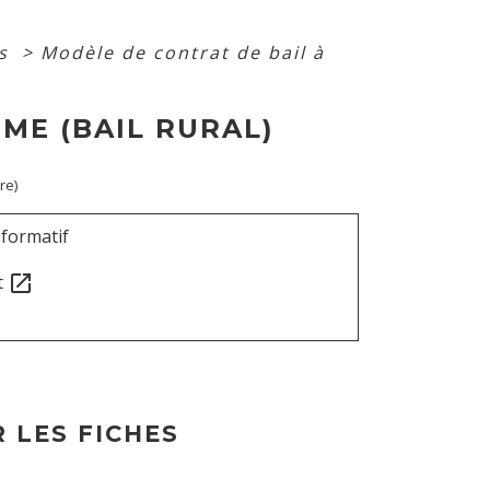
es
>
Modèle de contrat de bail à
ME (BAIL RURAL)
re)
formatif
t
open_in_new
 LES FICHES