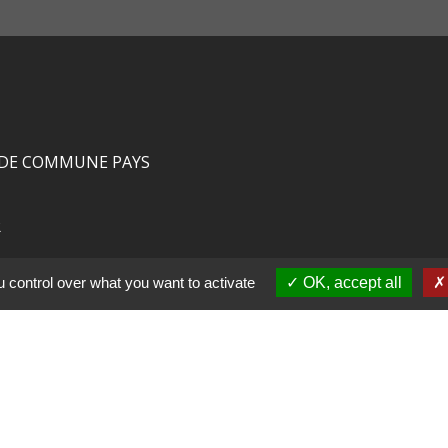
DE COMMUNE PAYS
R
CHAUX
 control over what you want to activate
OK, accept all
LIGNE
tions légales
-
Politique de confidentialité
-
Accessibilité
Site créé en partenariat avec Réseau d