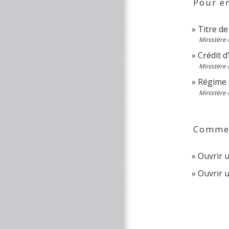
Pour en
Titre de
Ministère 
Crédit 
Ministère 
Régime f
Ministère 
Comment
Ouvrir 
Ouvrir 