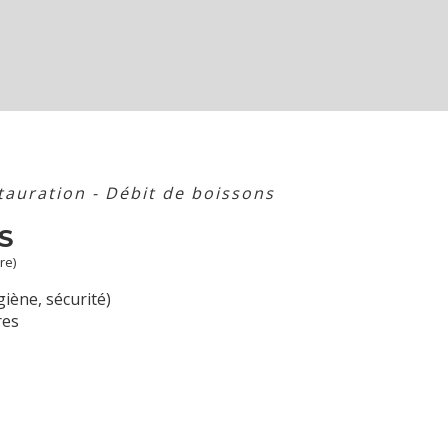
tauration - Débit de boissons
S
re)
iène, sécurité)
res