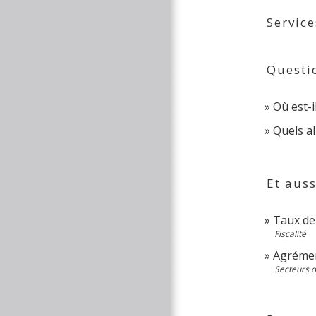
Service
Questi
Où est-i
Quels a
Et auss
Taux de 
Fiscalité
Agrémen
Secteurs d'