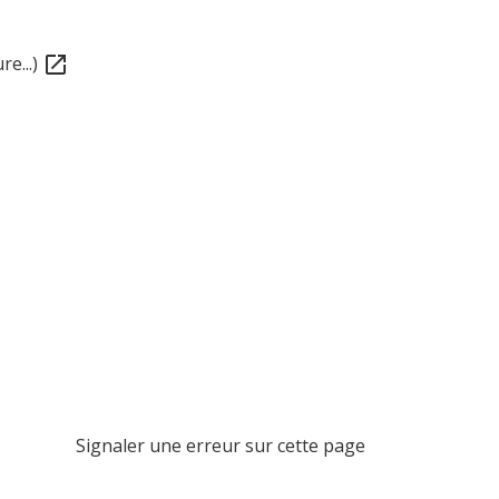
re...)
open_in_new
Signaler une erreur sur cette page