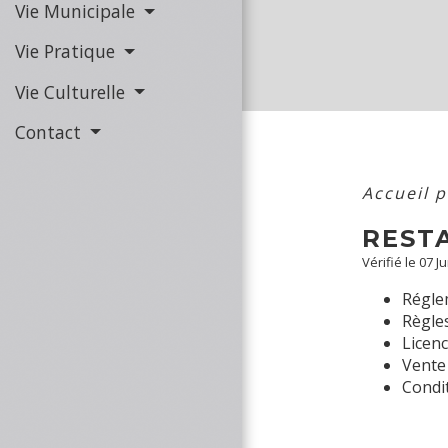
Vie Municipale
Vie Pratique
Vie Culturelle
Contact
Accueil 
RESTA
Vérifié le 07 J
Réglem
Règles
Licenc
Vente 
Condit