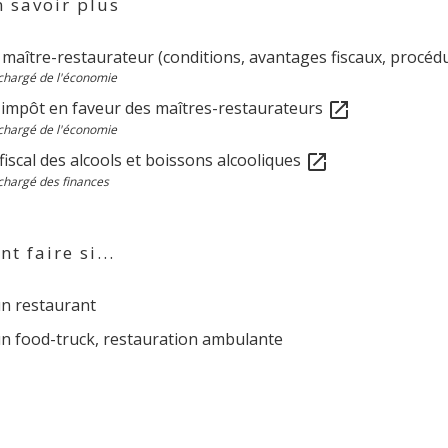
 savoir plus
 maître-restaurateur (conditions, avantages fiscaux, procédu
chargé de l'économie
d'impôt en faveur des maîtres-restaurateurs
open_in_new
chargé de l'économie
iscal des alcools et boissons alcooliques
open_in_new
chargé des finances
 faire si...
un restaurant
un food-truck, restauration ambulante