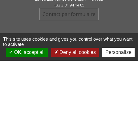
+33 3 81 94 14 85
Contact par formulaire
This site uses cookies and gives you control over what you want
to activate
OK, accept all
Deny all cookies
Personalize
Liens
COMMUNAUTE DE COMMUNE
PAYS DE MAICHE
PAYS HORLOGER
LES TERRES DE CHAUX
DEMARCHES EN LIGNE