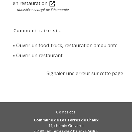
en restauration
open_in_new
Ministère chargé de l'économie
Comment faire si...
Ouvrir un food-truck, restauration ambulante
Ouvrir un restaurant
Signaler une erreur sur cette page
Contacts
Commune de Les Terres de Chaux
11, chemin Graverot
25190 Les Terres-de-Chaux - FRANCE