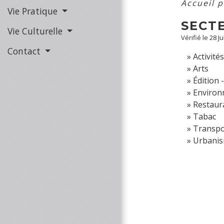
Accueil 
Vie Pratique
SECTE
Vie Culturelle
Vérifié le 28 J
Contact
Activité
Arts
Édition 
Enviro
Restaura
Tabac
Transpo
Urbanis