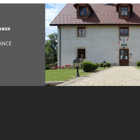
haux
RANCE