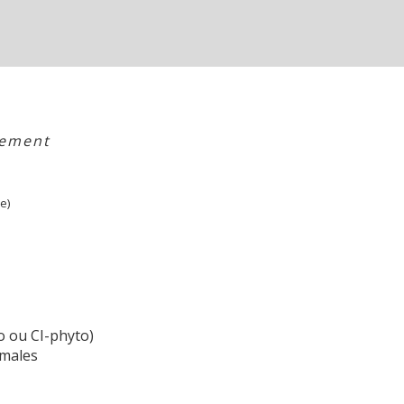
nement
e)
o ou CI-phyto)
imales