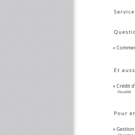
Service
Questi
Comment
Et auss
Crédit d
Fiscalité
Pour en
Gestion