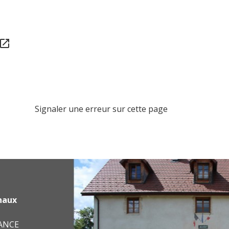
pen_in_new
Signaler une erreur sur cette page
haux
RANCE