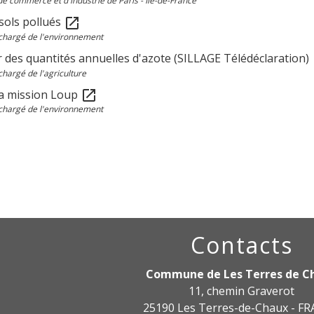
 commerce et d'industrie de Paris - Île-de-France
 sols pollués
open_in_new
chargé de l'environnement
r des quantités annuelles d'azote (SILLAGE Télédéclaration)
o
chargé de l'agriculture
 la mission Loup
open_in_new
chargé de l'environnement
Contacts
Commune de Les Terres de C
11, chemin Graverot
25190 Les Terres-de-Chaux - F