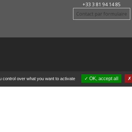
+33 3 81 94 14 85
Contact par formulaire
DE COMMUNE PAYS
 control over what you want to activate
OK, accept all
R
CHAUX
LIGNE