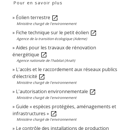
Pour en savoir plus
Éolien terrestre
open_in_new
Ministère chargé de l'environnement
Fiche technique sur le petit éolien
open_in_new
Agence de la transition écologique (Ademe)
Aides pour les travaux de rénovation
énergétique
open_in_new
Agence nationale de l'habitat (Anah)
L'accès et le raccordement aux réseaux publics
d'électricité
open_in_new
Ministère chargé de l'environnement
L'autorisation environnementale
open_in_new
Ministère chargé de l'environnement
Guide « espèces protégées, aménagements et
infrastructures »
open_in_new
Ministère chargé de l'environnement
Le contrôle des installations de production