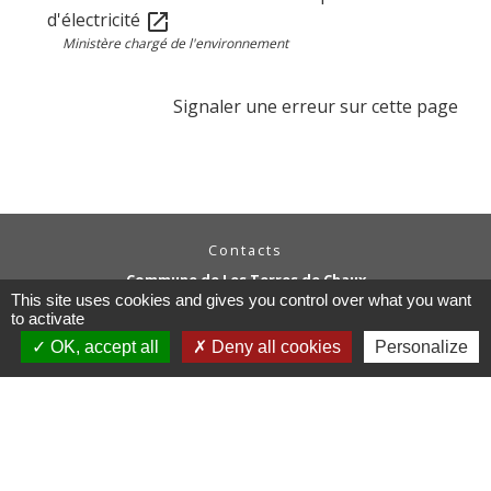
d'électricité
open_in_new
Ministère chargé de l'environnement
Signaler une erreur sur cette page
Contacts
Commune de Les Terres de Chaux
This site uses cookies and gives you control over what you want
11, chemin Graverot
to activate
25190 Les Terres-de-Chaux - FRANCE
+33 3 81 94 14 85
OK, accept all
Deny all cookies
Personalize
Contact par formulaire