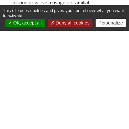
piscine privative à usage unifamilial
Logement
This site uses cookies and gives you control over what you want
to activate
Maison : travaux extérieurs
Logement
OK, accept all
Deny all cookies
Personalize
Signaler une erreur sur cette page
Contacts
Commune de Les Terres de Chaux
11, chemin Graverot
25190 Les Terres-de-Chaux - FRANCE
+33 3 81 94 14 85
Contact par formulaire