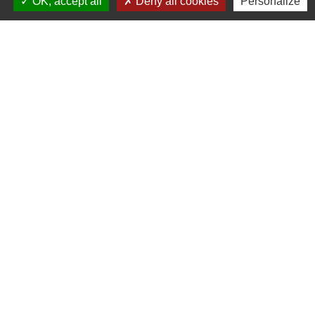
OK, accept all
Deny all cookies
Personalize
25190 Les Terres-de-Chaux - FRANCE
+33 3 81 94 14 85
Contact par formulaire
Liens
COMMUNAUTE DE COMMUNE
PAYS DE MAICHE
PAYS HORLOGER
LES TERRES DE CHAUX
DEMARCHES EN LIGNE