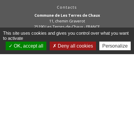
Contacts
Commune de Les Terres de Chaux
11, chemin Graverot
25190 Les Terres-de-Chaux - FRANCE
+33 3 81 94 14 85
This site uses cookies and gives you control over what you want
to activate
Contact par formulaire
OK, accept all
Deny all cookies
Personalize
Liens
COMMUNAUTE DE COMMUNE
PAYS DE MAICHE
PAYS HORLOGER
LES TERRES DE CHAUX