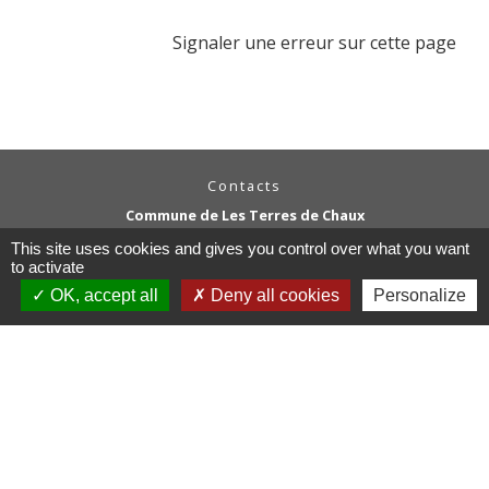
Signaler une erreur sur cette page
Contacts
Commune de Les Terres de Chaux
11, chemin Graverot
This site uses cookies and gives you control over what you want
25190 Les Terres-de-Chaux - FRANCE
to activate
+33 3 81 94 14 85
OK, accept all
Deny all cookies
Personalize
Contact par formulaire
Liens