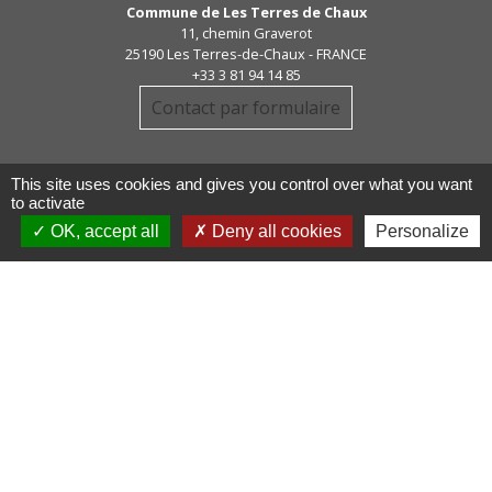
Commune de Les Terres de Chaux
11, chemin Graverot
25190 Les Terres-de-Chaux - FRANCE
+33 3 81 94 14 85
Contact par formulaire
This site uses cookies and gives you control over what you want
to activate
OK, accept all
Deny all cookies
Personalize
Liens
COMMUNAUTE DE COMMUNE
PAYS DE MAICHE
PAYS HORLOGER
LES TERRES DE CHAUX
DEMARCHES EN LIGNE