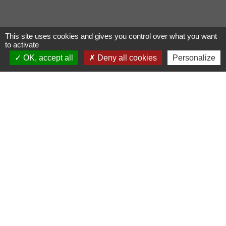
This site uses cookies and gives you control over what you want
to activate
OK, accept all
Deny all cookies
Personalize
Liens
COMMUNAUTE DE COMMUNE
PAYS DE MAICHE
PAYS HORLOGER
LES TERRES DE CHAUX
DEMARCHES EN LIGNE
Mentions légales
-
Politique de confidentialité
-
Accessibilité
-
Plan du site
-
Gestion des cookies