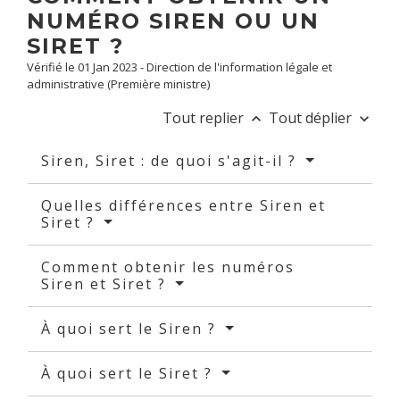
NUMÉRO SIREN OU UN
SIRET ?
Vérifié le 01 Jan 2023 - Direction de l'information légale et
administrative (Première ministre)
Tout replier
Tout déplier
keyboard_arrow_up
keyboard_arrow_down
Siren, Siret : de quoi s'agit-il ?
Quelles différences entre Siren et
Siret ?
Comment obtenir les numéros
Siren et Siret ?
À quoi sert le Siren ?
À quoi sert le Siret ?