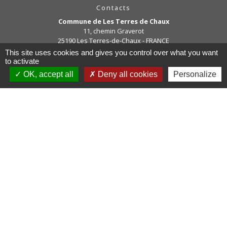
Contacts
Commune de Les Terres de Chaux
11, chemin Graverot
25190 Les Terres-de-Chaux - FRANCE
+33 3 81 94 14 85
This site uses cookies and gives you control over what you want
to activate
Contact par formulaire
OK, accept all
Deny all cookies
Personalize
Liens
COMMUNAUTE DE COMMUNE
PAYS DE MAICHE
PAYS HORLOGER
LES TERRES DE CHAUX