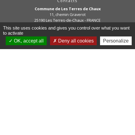
Contacts
Commune de Les Terres de Chaux
11, chemin Graverot
25190 Les Terres-de-Chaux - FRANCE
+33 3 81 94 14 85
This site uses cookies and gives you control over what you want
to activate
Contact par formulaire
OK, accept all
Deny all cookies
Personalize
Liens
COMMUNAUTE DE COMMUNE
PAYS DE MAICHE
PAYS HORLOGER
LES TERRES DE CHAUX