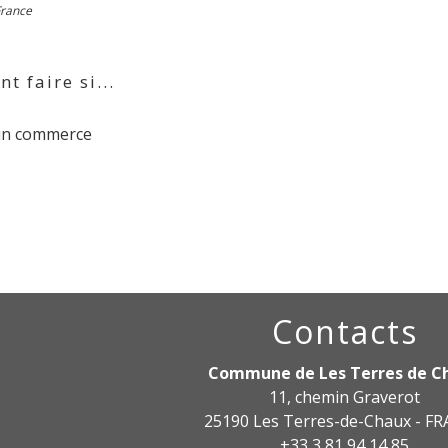
France
 faire si...
un commerce
Contacts
Commune de Les Terres de C
11, chemin Graverot
25190 Les Terres-de-Chaux - F
+33 3 81 94 14 85