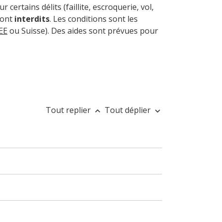
r certains délits (faillite, escroquerie, vol,
sont
interdits
. Les conditions sont les
EE
ou Suisse). Des aides sont prévues pour
Tout replier
Tout déplier
keyboard_arrow_up
keyboard_arrow_down