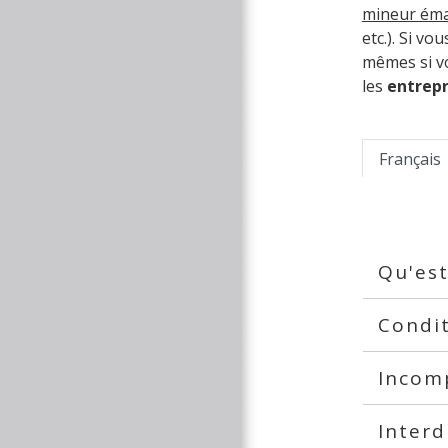
mineur ém
etc.). Si v
mêmes si vo
les
entrep
Français
Qu'est
Condi
Incomp
Interd