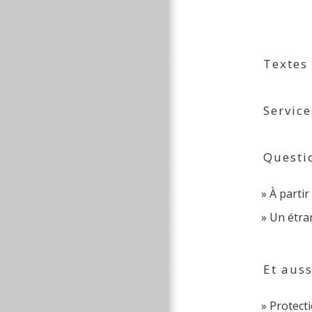
Textes
Service
Questi
À partir
Un étran
Et auss
Protectio