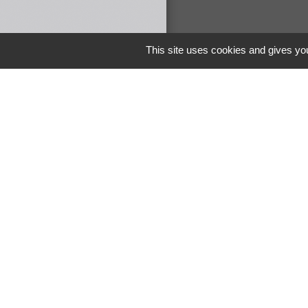
This site uses cookies and gives you
Liens
COMMUNAUTE 
DE MAICHE
PAYS HORLOGE
LES TERRES DE 
DEMARCHES EN 
Men