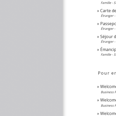
Famille - S
Carte de
Étranger -
Passepor
Étranger -
Séjour 
Étranger -
Émancip
Famille - S
Pour en
Welcome
Business 
Welcome 
Business 
Welcome