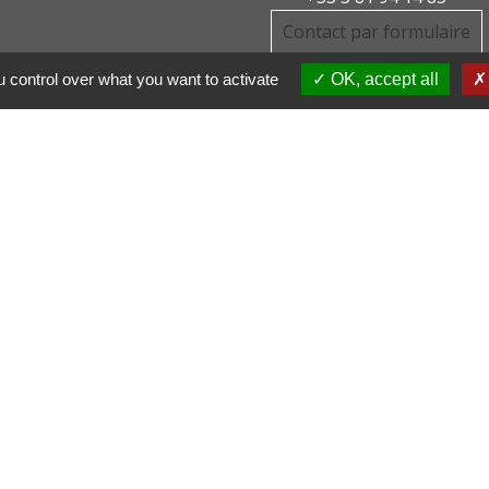
Contact par formulaire
 control over what you want to activate
OK, accept all
DE COMMUNE PAYS
R
CHAUX
LIGNE
tions légales
-
Politique de confidentialité
-
Accessibilité