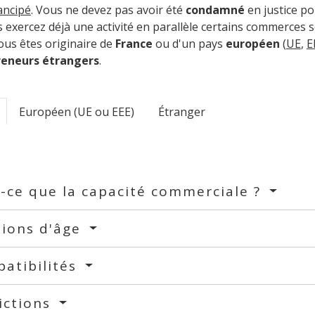
ancipé
. Vous ne devez pas avoir été
condamné
en justice pou
ous exercez déjà une activité en parallèle certains commerces 
us êtes originaire de
France
ou d'un pays
européen
(
UE
,
E
reneurs étrangers
.
Européen (UE ou EEE)
Étranger
-ce que la capacité commerciale ?
tions d'âge
atibilités
ictions