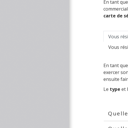
En tant que
commerciale
carte de s
Vous rési
Vous rési
En tant que
exercer son
ensuite fai
Le
type
et 
Quelle