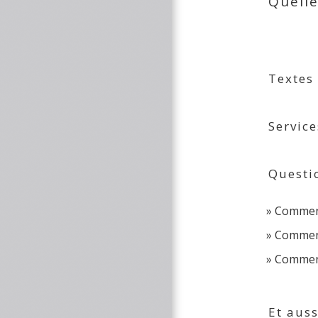
Quelle
Textes
Service
Questi
Comment 
Comment
Comment
Et auss