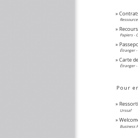
Contrats
Ressource
Recours 
Papiers - 
Passepor
Étranger -
Carte d
Étranger -
Pour en
Ressorti
Urssaf
Welcome
Business 