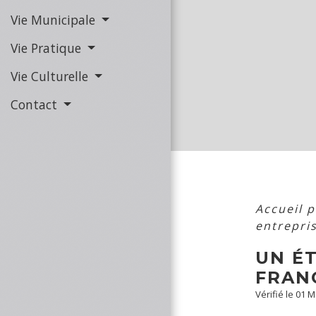
Vie Municipale
Vie Pratique
Vie Culturelle
Contact
Accueil 
entrepri
UN É
FRAN
Vérifié le 01 