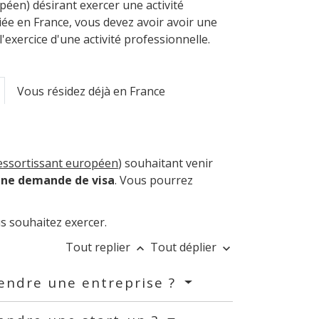
éen) désirant exercer une activité
iée en France, vous devez avoir avoir une
l'exercice d'une activité professionnelle.
Vous résidez déjà en France
essortissant européen
) souhaitant venir
ne demande de visa
. Vous pourrez
s souhaitez exercer.
Tout replier
Tout déplier
keyboard_arrow_up
keyboard_arrow_down
rendre une entreprise ?