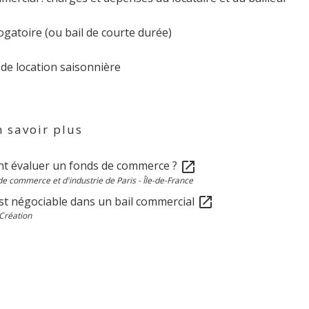
ogatoire (ou bail de courte durée)
de location saisonnière
 savoir plus
 évaluer un fonds de commerce ?
open_in_new
 commerce et d'industrie de Paris - Île-de-France
est négociable dans un bail commercial
open_in_new
Création