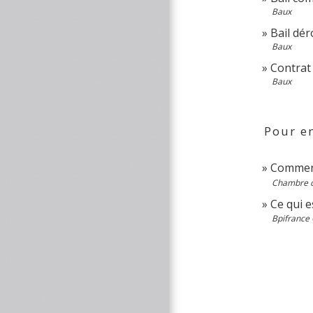
Baux
Bail dér
Baux
Contrat 
Baux
Pour en
Comment
Chambre de
Ce qui 
Bpifrance 