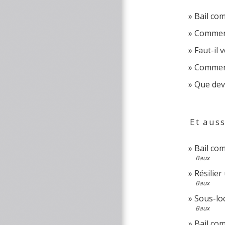
Bail com
Comment 
Faut-il 
Comment 
Que devi
Et auss
Bail com
Baux
Résilier
Baux
Sous-lo
Baux
Bail com