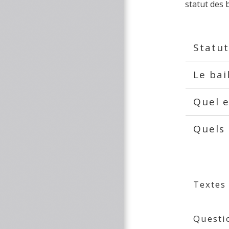
statut des
Statut
Le bai
Quel e
Quels 
Textes
Questi