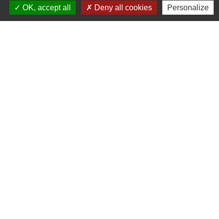
11, chemin Graverot
OK, accept all
Deny all cookies
Personalize
25190 Les Terres-de-Chaux - FRANCE
+33 3 81 94 14 85
Contact par formulaire
Liens
COMMUNAUTE DE COMMUNE
PAYS DE MAICHE
PAYS HORLOGER
LES TERRES DE CHAUX
DEMARCHES EN LIGNE