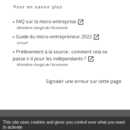
Pour en savoir plus
FAQ sur la micro-entreprise
open_in_new
Ministère chargé de l'économie
Guide du micro-entrepreneur 2022
open_in_new
Urssaf
Prélèvement à la source : comment cela se
passe-t-il pour les indépendants ?
open_in_new
Ministère chargé de l'économie
Signaler une erreur sur cette page
Contacts
This site uses cookies and gives you control over what you want
to activate
Commune de Les Terres de Chaux