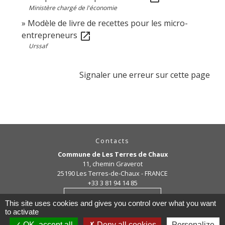
Ministère chargé de l'économie
Modèle de livre de recettes pour les micro-
entrepreneurs
open_in_new
Urssaf
Signaler une erreur sur cette page
Contacts
Commune de Les Terres de Chaux
11, chemin Graverot
25190 Les Terres-de-Chaux - FRANCE
+33 3 81 94 14 85
Contact par formulaire
This site uses cookies and gives you control over what you want
to activate
OK, accept all
Deny all cookies
Personalize