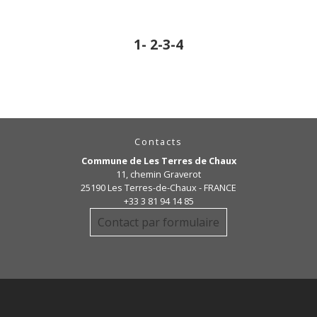
1
-
2
-3
-4
Contacts
Commune de Les Terres de Chaux
11, chemin Graverot
25190 Les Terres-de-Chaux - FRANCE
+33 3 81 94 14 85
Contact par formulaire