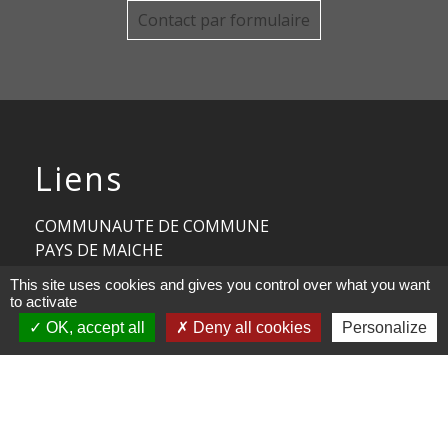
Contact par formulaire
Liens
COMMUNAUTE DE COMMUNE
PAYS DE MAICHE
This site uses cookies and gives you control over what you want
PAYS HORLOGER
to activate
LES TERRES DE CHAUX
OK, accept all
Deny all cookies
Personalize
DEMARCHES EN LIGNE
Mentions légales
-
Politique de confidentialité
-