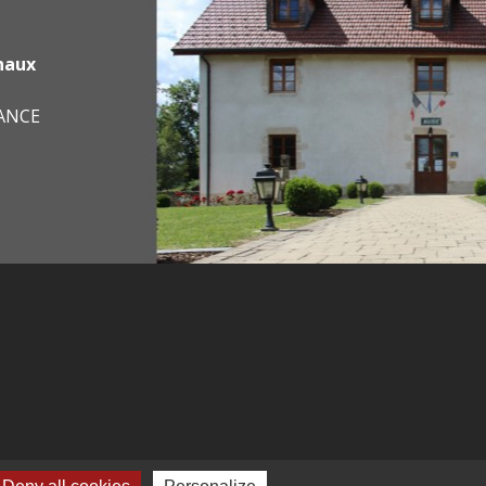
haux
RANCE