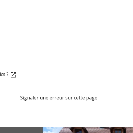
ics ?
open_in_new
Signaler une erreur sur cette page