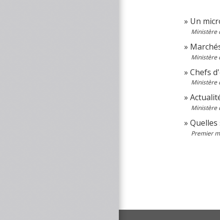
Un micr
Ministère 
Marchés 
Ministère 
Chefs d
Ministère 
Actuali
Ministère 
Quelles 
Premier mi