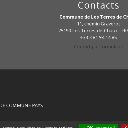
Contacts
Commune de Les Terres de C
11, chemin Graverot
25190 Les Terres-de-Chaux - F
+33 3 81 94 14 85
Contact par formulaire
DE COMMUNE PAYS
R