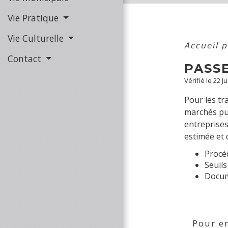
Vie Pratique
Vie Culturelle
Accueil 
Contact
PASS
Vérifié le 22 J
Pour les tr
marchés pub
entreprises
estimée et 
Procé
Seuils
Docume
Pour en