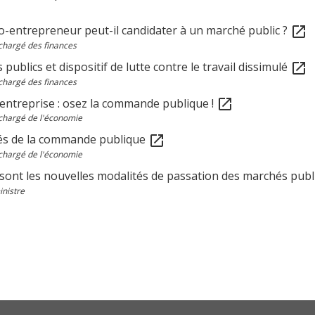
o-entrepreneur peut-il candidater à un marché public ?
open_in_new
chargé des finances
publics et dispositif de lutte contre le travail dissimulé
open_in_new
chargé des finances
'entreprise : osez la commande publique !
open_in_new
chargé de l'économie
tés de la commande publique
open_in_new
chargé de l'économie
sont les nouvelles modalités de passation des marchés publ
nistre