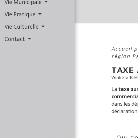
Vie Municipale
Vie Pratique
Vie Culturelle
Contact
Accueil 
région P
TAXE
Vérifié le 10 
La
taxe su
commercia
dans les dé
déclaration
Qui do