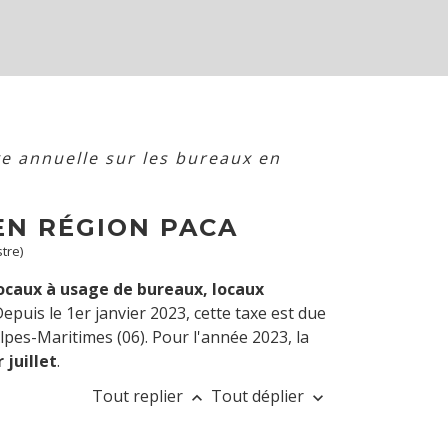
e annuelle sur les bureaux en
EN RÉGION PACA
tre)
ocaux à usage de bureaux, locaux
Depuis le 1
er
janvier 2023, cette taxe est due
pes-Maritimes (06). Pour l'année 2023, la
r
juillet
.
Tout replier
Tout déplier
keyboard_arrow_up
keyboard_arrow_down