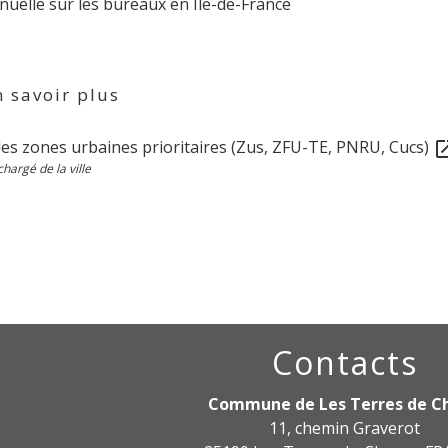
nuelle sur les bureaux en Île-de-France
 savoir plus
des zones urbaines prioritaires (Zus, ZFU-TE, PNRU, Cucs)
open_i
hargé de la ville
Contacts
Commune de Les Terres de C
11, chemin Graverot