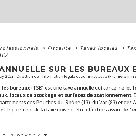
professionnels
>
Fiscalité
>
Taxes locales
>
Tax
ACA
 ANNUELLE SUR LES BUREAUX 
May 2023 - Direction de l'information légale et administrative (Première minis
r les bureaux
(TSB) est une taxe annuelle qui concerne les
l
ux, locaux de stockage et surfaces de stationnement
. 
partements des Bouches-du-Rhône (13), du Var (83) et des Al
 et le paiement de la taxe doivent être effectués
avant le 1
e
it la payer ?