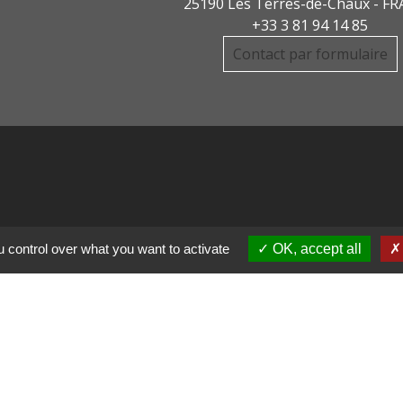
25190 Les Terres-de-Chaux - F
+33 3 81 94 14 85
Contact par formulaire
DE COMMUNE PAYS
 control over what you want to activate
OK, accept all
R
CHAUX
LIGNE