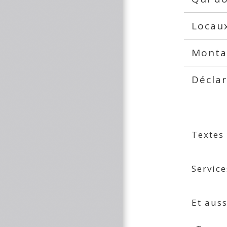
Locau
Monta
Déclar
Textes
Service
Et auss