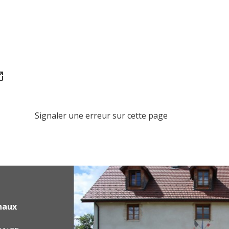
n_new
Signaler une erreur sur cette page
haux