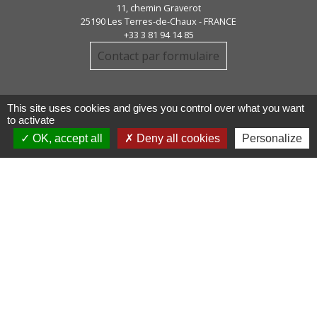
11, chemin Graverot
25190 Les Terres-de-Chaux - FRANCE
+33 3 81 94 14 85
Contact par formulaire
This site uses cookies and gives you control over what you want
to activate
OK, accept all
Deny all cookies
Personalize
Liens
COMMUNAUTE DE COMMUNE
PAYS DE MAICHE
PAYS HORLOGER
LES TERRES DE CHAUX
DEMARCHES EN LIGNE