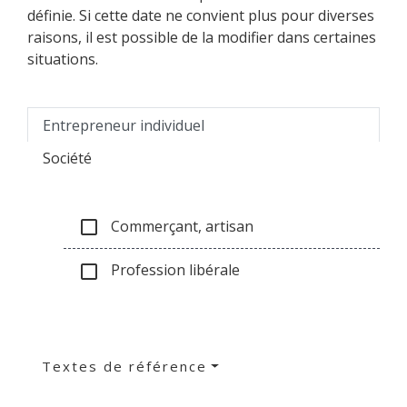
définie. Si cette date ne convient plus pour diverses
raisons, il est possible de la modifier dans certaines
situations.
Entrepreneur individuel
Société
Commerçant, artisan
check_box_outline_blank
Profession libérale
check_box_outline_blank
Textes de référence