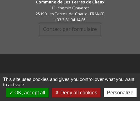
Commune de Les Terres de Chaux
11, chemin Graverot
25190 Les Terres-de-Chaux - FRANCE
+33 3 81 94 14 85
Contact par formulaire
Liens
This site uses cookies and gives you control over what you want
to activate
OK, accept all
Deny all cookies
Personalize
COMMUNAUTE DE COMMUNE
PAYS DE MAICHE
PAYS HORLOGER
LES TERRES DE CHAUX
DEMARCHES EN LIGNE