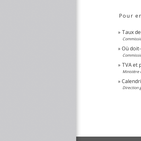
Pour en
Taux de
Commissi
Où doit
Commissi
TVA et p
Ministère 
Calendri
Direction 