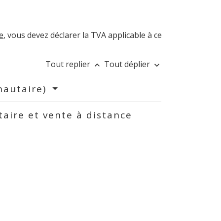
e
, vous devez déclarer la TVA applicable à ce
Tout replier
Tout déplier
keyboard_arrow_up
keyboard_arrow_down
nautaire)
aire et vente à distance