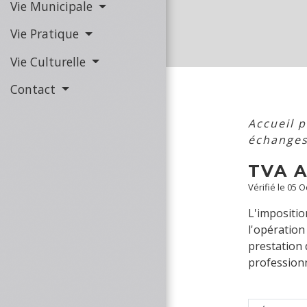
Vie Municipale
Vie Pratique
Vie Culturelle
Contact
Accueil 
échange
TVA 
Vérifié le 05 O
L'impositio
l'opération 
prestation d
professionn