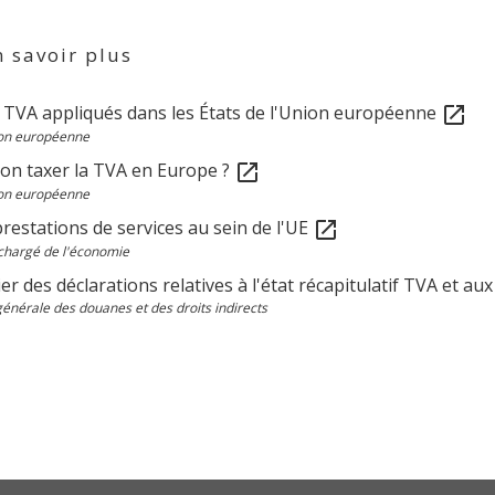
 savoir plus
 TVA appliqués dans les États de l'Union européenne
open_in_new
on européenne
-on taxer la TVA en Europe ?
open_in_new
on européenne
restations de services au sein de l'UE
open_in_new
chargé de l'économie
er des déclarations relatives à l'état récapitulatif TVA et au
générale des douanes et des droits indirects