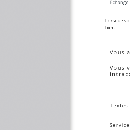
Échange 
Lorsque vou
bien.
Vous a
Vous v
intra
Textes
Service