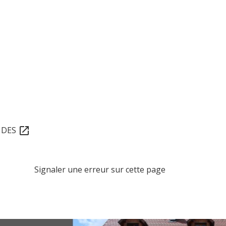
x DES
open_in_new
Signaler une erreur sur cette page