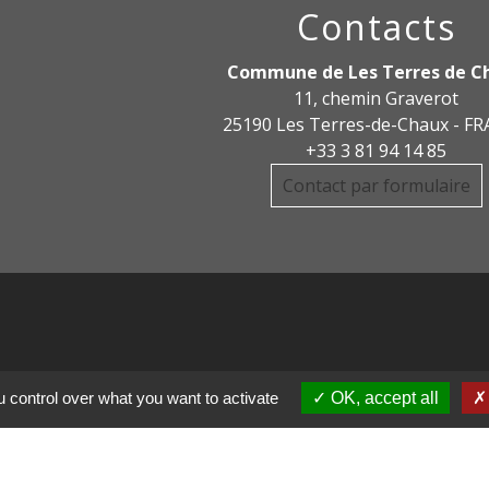
Contacts
Commune de Les Terres de C
11, chemin Graverot
25190 Les Terres-de-Chaux - F
+33 3 81 94 14 85
Contact par formulaire
 control over what you want to activate
OK, accept all
DE COMMUNE PAYS
R