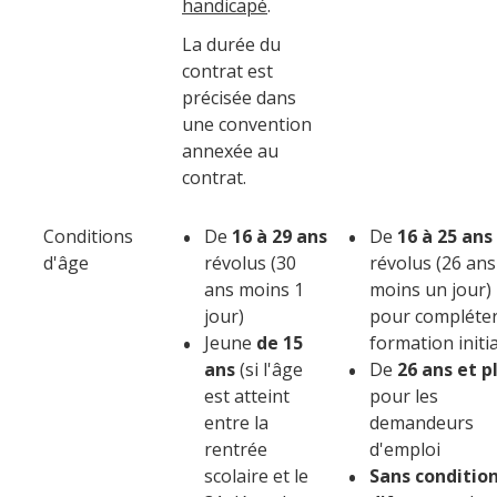
handicapé
.
La durée du
contrat est
précisée dans
une convention
annexée au
contrat.
Conditions
De
16 à 29 ans
De
16 à 25 ans
d'âge
révolus (30
révolus (26 ans
ans moins 1
moins un jour)
jour)
pour compléter
Jeune
de 15
formation initi
ans
(si l'âge
De
26 ans et p
est atteint
pour les
entre la
demandeurs
rentrée
d'emploi
scolaire et le
Sans conditio