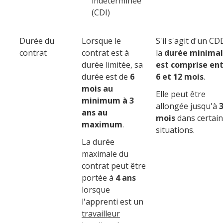
indéterminée
(CDI)
Durée du
Lorsque le
S'il s'agit d'un CD
contrat
contrat est à
la
durée minima
durée limitée, sa
est comprise en
durée est de
6
6 et 12 mois
.
mois au
Elle peut être
minimum à 3
allongée jusqu'à
ans au
mois
dans certai
maximum
.
situations.
La durée
maximale du
contrat peut être
portée à
4 ans
lorsque
l'apprenti est un
travailleur