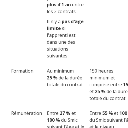
plus d'1 an
entre
les 2 contrats.
Il n'y a
pas
d'âge
limite
si
l'apprenti est
dans une des
situations
suivantes :
Formation
Au minimum
150 heures
25 %
de la durée
minimum et
totale du contrat
comprise entre
1
et
25 %
de la dur
totale du contrat
Rémunération
Entre
27 %
et
Entre
55 %
et
100
100 %
du
Smic
du
Smic
suivant l'
suivant l'âge et le
et le niveau