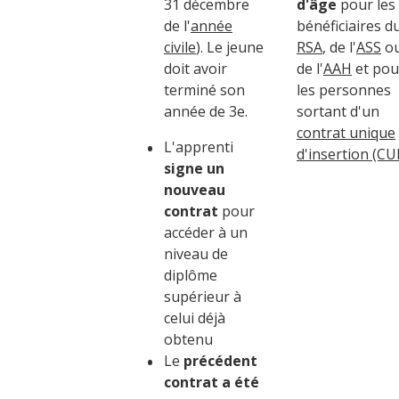
31 décembre
d'âge
pour les
de l'
année
bénéficiaires d
civile
). Le jeune
RSA
, de l'
ASS
o
doit avoir
de l'
AAH
et pou
terminé son
les personnes
année de 3
e
.
sortant d'un
contrat unique
L'apprenti
d'insertion (CUI
signe un
nouveau
contrat
pour
accéder à un
niveau de
diplôme
supérieur à
celui déjà
obtenu
Le
précédent
contrat a été