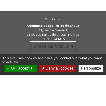
Contacts
Commune de Les Terres de Chaux
11, chemin Graverot
25190 Les Terres-de-Chaux - FRANCE
+33 3 81 94 14 85
Contact par formulaire
This site uses cookies and gives you control over what you want
to activate
OK, accept all
Deny all cookies
Personalize
Liens
COMMUNAUTE DE COMMUNE
PAYS DE MAICHE