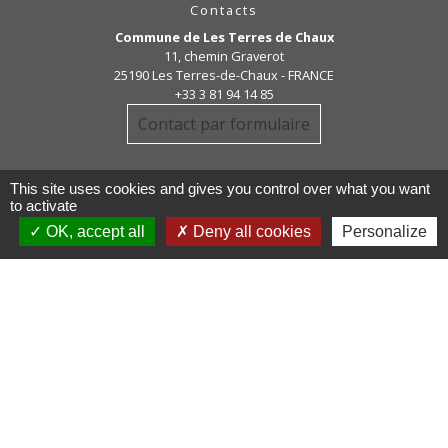
Contacts
Commune de Les Terres de Chaux
11, chemin Graverot
25190 Les Terres-de-Chaux - FRANCE
+33 3 81 94 14 85
Contact par formulaire
This site uses cookies and gives you control over what you want
to activate
OK, accept all
Deny all cookies
Personalize
Liens
COMMUNAUTE DE COMMUNE
PAYS DE MAICHE
PAYS HORLOGER
LES TERRES DE CHAUX