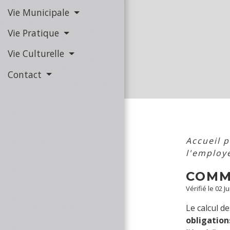
Vie Municipale
Vie Pratique
Vie Culturelle
Contact
Accueil 
l'employ
COMM
Vérifié le 02 J
Le calcul d
obligation