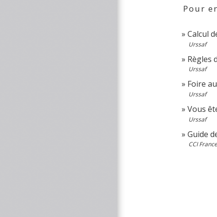
Pour en
Calcul d
Urssaf
Règles d
Urssaf
Foire au
Urssaf
Vous êt
Urssaf
Guide de
CCI Franc