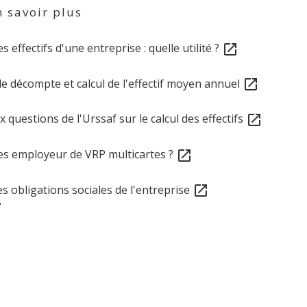
 savoir plus
es effectifs d'une entreprise : quelle utilité ?
open_in_new
e décompte et calcul de l'effectif moyen annuel
open_in_new
x questions de l'Urssaf sur le calcul des effectifs
open_in_new
es employeur de VRP multicartes ?
open_in_new
s obligations sociales de l'entreprise
open_in_new
e