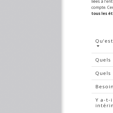
liées à l'e
compte. Ce
tous les é
Qu'est
Quels 
Quels 
Besoi
Y a-t-
intéri