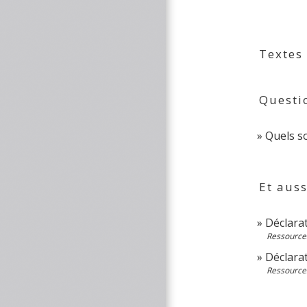
Textes
Questi
Quels so
Et auss
Déclara
Ressource
Déclara
Ressource