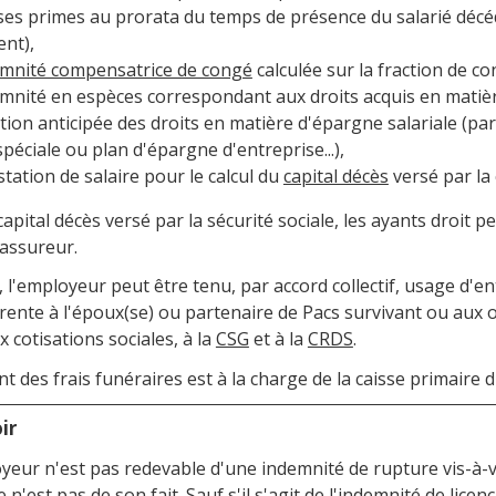
rses primes au prorata du temps de présence du salarié décé
nt),
mnité compensatrice de congé
calculée sur la fraction de c
mnité en espèces correspondant aux droits acquis en matièr
ation anticipée des droits en matière d'épargne salariale (par
péciale ou plan d'épargne d'entreprise...),
tation de salaire pour le calcul du
capital décès
versé par la
capital décès versé par la sécurité sociale, les ayants droit 
assureur.
s, l'employeur peut être tenu, par accord collectif, usage d'
rente à l'époux(se) ou partenaire de Pacs survivant ou aux o
 cotisations sociales, à la
CSG
et à la
CRDS
.
t des frais funéraires est à la charge de la caisse primaire
ir
yeur n'est pas redevable d'une indemnité de rupture vis-à-vis
 n'est pas de son fait. Sauf s'il s'agit de
l'indemnité de licen