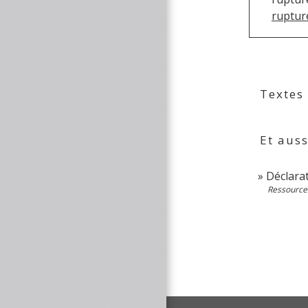
ruptur
Textes
Et auss
Déclarat
Ressource