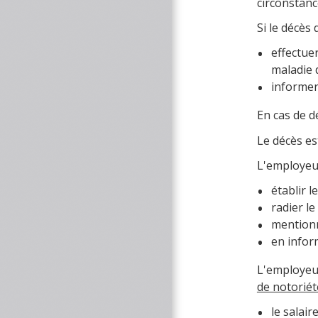
circonstanc
Si le décès 
effectue
maladie 
informer
En cas de d
Le décès es
L'employeur
établir l
radier le
mentionn
en inform
L'employeur
de notoriét
le salai