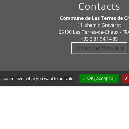
Contacts
Commune de Les Terres de C
11, chemin Graverot
25190 Les Terres-de-Chaux - F
+33 3 81 94 14 85
Contact par formulaire
 control over what you want to activate
OK, accept all
DE COMMUNE PAYS
R