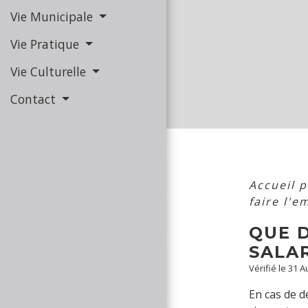
Vie Municipale
Vie Pratique
Vie Culturelle
Contact
Accueil 
faire l'e
QUE D
SALAR
Vérifié le 31 
En cas de d