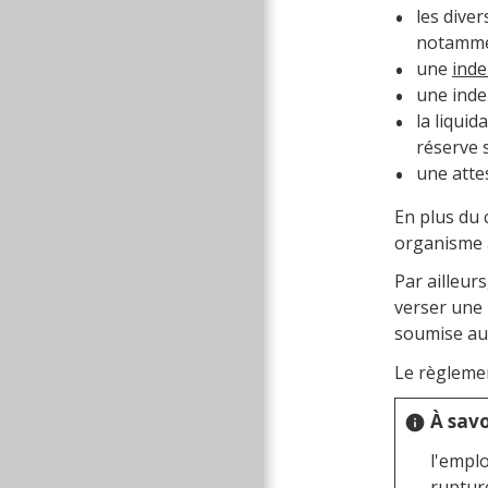
les dive
notamme
une
inde
une inde
la liquid
réserve s
une attes
En plus du 
organisme 
Par ailleur
verser une 
soumise aux
Le règlemen
À savo
info
l'emplo
rupture