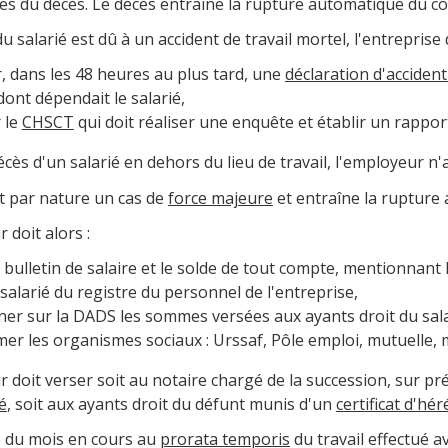
es du décès. Le décès entraîne la rupture automatique du con
du salarié est dû à un accident de travail mortel, l'entreprise d
r, dans les 48 heures au plus tard, une
déclaration d'accident
dont dépendait le salarié,
 le
CHSCT
qui doit réaliser une enquête et établir un rappor
écès d'un salarié en dehors du lieu de travail, l'employeur n
t par nature un cas de
force majeure
et entraîne la rupture 
 doit alors :
e bulletin de salaire et le solde de tout compte, mentionnant 
 salarié du registre du personnel de l'entreprise,
er sur la DADS les sommes versées aux ayants droit du sala
er les organismes sociaux : Urssaf, Pôle emploi, mutuelle, mé
 doit verser soit au notaire chargé de la succession, sur p
é
, soit aux ayants droit du défunt munis d'un
certificat d'hér
re du mois en cours au
prorata temporis
du travail effectué a