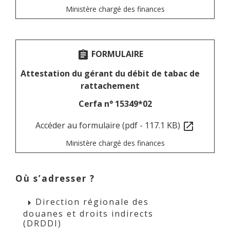
Ministère chargé des finances
FORMULAIRE
assignment
Attestation du gérant du débit de tabac de
rattachement
Cerfa n° 15349*02
Accéder au formulaire (pdf - 117.1 KB)
open_in_new
Ministère chargé des finances
Où s’adresser ?
Direction régionale des
arrow_right
douanes et droits indirects
(DRDDI)