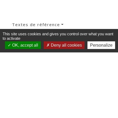
Textes de référence
This site uses cookies and gives you control over what you want
to activate
Services en ligne et formulaires
OK, accept all
Deny all cookies
Personalize
Et aussi
Licence d'un restaurant et débit de boissons
Pratiques commerciales
Comment faire si...
Ouvrir un bureau de tabac