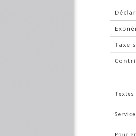
Déclar
Exonér
Taxe s
Contri
Textes
Service
Pour en