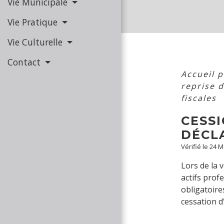
Vie Municipale
Vie Pratique
Vie Culturelle
Contact
Accueil 
reprise 
fiscales
CESSI
DÉCL
Vérifié le 24 
Lors de la 
actifs prof
obligatoire
cessation d'