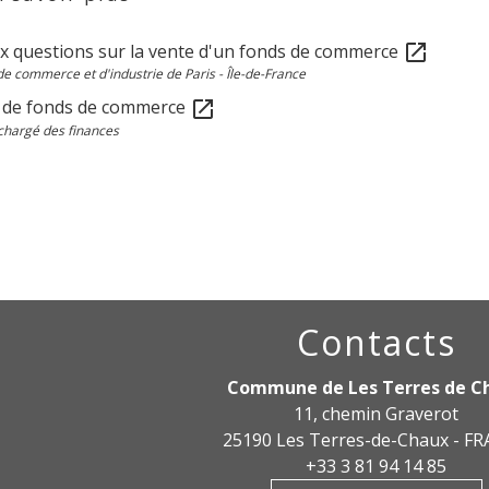
ux questions sur la vente d'un fonds de commerce
open_in_new
 commerce et d'industrie de Paris - Île-de-France
 de fonds de commerce
open_in_new
chargé des finances
Contacts
Commune de Les Terres de C
11, chemin Graverot
25190 Les Terres-de-Chaux - F
+33 3 81 94 14 85