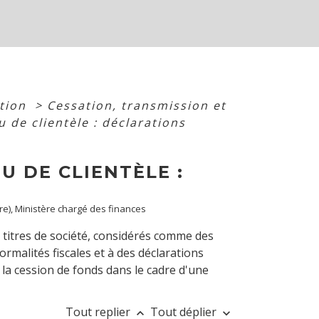
ation
>
Cessation, transmission et
de clientèle : déclarations
 DE CLIENTÈLE :
tre), Ministère chargé des finances
 titres de société, considérés comme des
ormalités fiscales et à des déclarations
 la cession de fonds dans le cadre d'une
Tout replier
Tout déplier
keyboard_arrow_up
keyboard_arrow_down