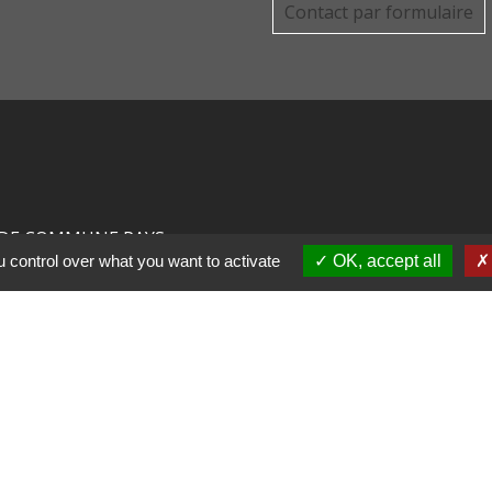
Contact par formulaire
DE COMMUNE PAYS
 control over what you want to activate
OK, accept all
R
CHAUX
LIGNE
tions légales
-
Politique de confidentialité
-
Accessibilité