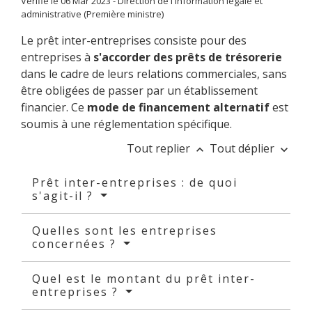
Vérifié le 06 Mar 2023 - Direction de l'information légale et
administrative (Première ministre)
Le prêt inter-entreprises consiste pour des
entreprises à
s'accorder des prêts de trésorerie
dans le cadre de leurs relations commerciales, sans
être obligées de passer par un établissement
financier. Ce
mode de financement alternatif
est
soumis à une réglementation spécifique.
Tout replier
Tout déplier
keyboard_arrow_up
keyboard_arrow_down
Prêt inter-entreprises : de quoi
s'agit-il ?
Quelles sont les entreprises
concernées ?
Quel est le montant du prêt inter-
entreprises ?