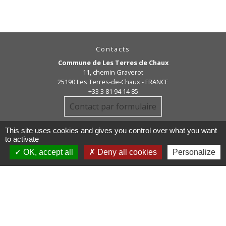
Contacts
Commune de Les Terres de Chaux
11, chemin Graverot
25190 Les Terres-de-Chaux - FRANCE
+33 3 81 94 14 85
Contact par formulaire
This site uses cookies and gives you control over what you want
to activate
OK, accept all
Deny all cookies
Personalize
Liens
COMMUNAUTE DE COMMUNE
PAYS DE MAICHE