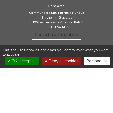
Contacts
Commune de Les Terres de Chaux
11, chemin Graverot
25190 Les Terres-de-Chaux - FRANCE
+33 3 81 94 14 85
Contact par formulaire
This site uses cookies and gives you control over what you want
to activate
OK, accept all
Deny all cookies
Personalize
Liens
COMMUNAUTE DE COMMUNE
PAYS DE MAICHE
PAYS HORLOGER
LES TERRES DE CHAUX