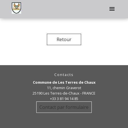
menu
Retour
Contacts
Commune de Les Terres de Chaux
11, chemin Graverot
25190 Les Terres-de-Chaux - FRANCE
+33 3 81 94 14 85
Contact par formulaire