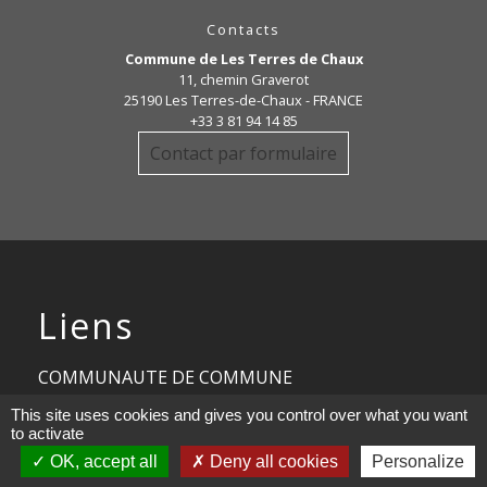
Contacts
Commune de Les Terres de Chaux
11, chemin Graverot
25190 Les Terres-de-Chaux - FRANCE
+33 3 81 94 14 85
Contact par formulaire
Liens
COMMUNAUTE DE COMMUNE
PAYS DE MAICHE
This site uses cookies and gives you control over what you want
to activate
PAYS HORLOGER
OK, accept all
Deny all cookies
Personalize